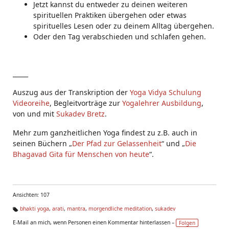
Jetzt kannst du entweder zu deinen weiteren
spirituellen Praktiken übergehen oder etwas
spirituelles Lesen oder zu deinem Alltag übergehen.
Oder den Tag verabschieden und schlafen gehen.
_____
Auszug aus der Transkription der
Yoga Vidya Schulung
Videoreihe
, Begleitvorträge zur
Yogalehrer Ausbildung
,
von und mit
Sukadev Bretz
.
Mehr zum ganzheitlichen Yoga findest zu z.B. auch in
seinen Büchern „
Der Pfad zur Gelassenheit
“ und „
Die
Bhagavad Gita für Menschen von heute
“.
Ansichten: 107
bhakti yoga
,
arati
,
mantra
,
morgendliche meditation
,
sukadev
Ta
E-Mail an mich, wenn Personen einen Kommentar hinterlassen –
Folgen
g