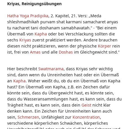
Kriyas, Reinigungsübungen
Hatha Yoga Pradipika
, 2. Kapitel, 21. Vers: „Meda
shleshmadhikah purvam shat karmani samacharet anyas
tu nacharet tani doshanam samabhavatah.“ - “Bei einem
Übermaß von
Kapha
oder bei Verschlackung sollten die
sechs
Kriyas
zuerst praktiziert werden. Andere brauchen
diesen nicht praktizieren, wenn der physische
Körper
rein
ist, frei von
Amas
und alle
Doshas
im Gleichgewicht sind.“
Hier beschreibt
Swatmarama
, dass Kriyas sehr wichtig
sind, dann wenn du Unreinheiten hast oder ein Übermaß
an
Kapha
. Woher weißt du, ob du ein Übermaß von Kapha
hast? Ein Übermaß von Kapha, z.B. ein Zeichen dafür
könnte sein, dass du Übergewicht hast, es könnte sein,
dass du Wasseransammlungen hast, es kann sein, dass du
Trägheit hast, es kann sein, dass dein
Geist
nicht klar
denken kann. Ein Zeichen für Unreinheiten kann auch
sein,
Schmerzen
, Unfähigkeit zur
Konzentration
,
verschiedene körperlichen Schwächen, körperliches