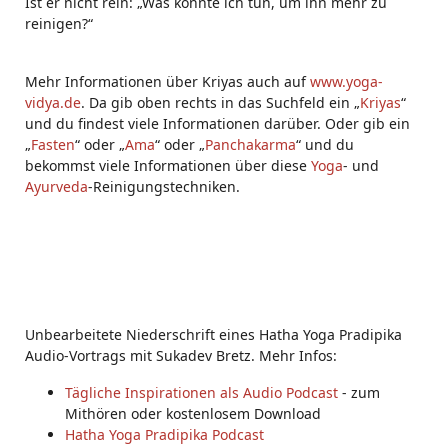
Ist er nicht rein: „Was könnte ich tun, um ihn mehr zu
reinigen?“
Mehr Informationen über Kriyas auch auf
www.yoga-
vidya.de
. Da gib oben rechts in das Suchfeld ein „
Kriyas
“
und du findest viele Informationen darüber. Oder gib ein
„
Fasten
“ oder „
Ama
“ oder „
Panchakarma
“ und du
bekommst viele Informationen über diese
Yoga
- und
Ayurveda
-Reinigungstechniken.
Unbearbeitete Niederschrift eines Hatha Yoga Pradipika
Audio-Vortrags mit Sukadev Bretz. Mehr Infos:
Tägliche Inspirationen als Audio Podcast
- zum
Mithören oder kostenlosem Download
Hatha Yoga Pradipika Podcast