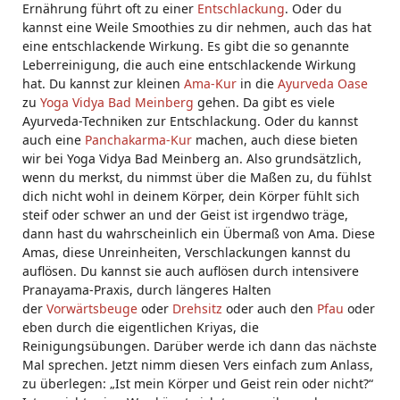
Ernährung führt oft zu einer
Entschlackung
. Oder du
kannst eine Weile Smoothies zu dir nehmen, auch das hat
eine entschlackende Wirkung. Es gibt die so genannte
Leberreinigung, die auch eine entschlackende Wirkung
hat. Du kannst zur kleinen
Ama-Kur
in die
Ayurveda Oase
zu
Yoga Vidya Bad Meinberg
gehen. Da gibt es viele
Ayurveda-Techniken zur Entschlackung. Oder du kannst
auch eine
Panchakarma-Kur
machen, auch diese bieten
wir bei Yoga Vidya Bad Meinberg an. Also grundsätzlich,
wenn du merkst, du nimmst über die Maßen zu, du fühlst
dich nicht wohl in deinem Körper, dein Körper fühlt sich
steif oder schwer an und der Geist ist irgendwo träge,
dann hast du wahrscheinlich ein Übermaß von Ama. Diese
Amas, diese Unreinheiten, Verschlackungen kannst du
auflösen. Du kannst sie auch auflösen durch intensivere
Pranayama-Praxis, durch längeres Halten
der
Vorwärtsbeuge
oder
Drehsitz
oder auch den
Pfau
oder
eben durch die eigentlichen Kriyas, die
Reinigungsübungen. Darüber werde ich dann das nächste
Mal sprechen. Jetzt nimm diesen Vers einfach zum Anlass,
zu überlegen: „Ist mein Körper und Geist rein oder nicht?“