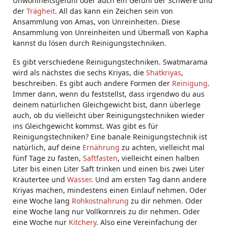
Unwohlheitsgefühl oder auch ein Gefühl der Schwere und
der
Trägheit
. All das kann ein Zeichen sein von
Ansammlung von Amas, von Unreinheiten. Diese
Ansammlung von Unreinheiten und Übermaß von Kapha
kannst du lösen durch Reinigungstechniken.
Es gibt verschiedene Reinigungstechniken. Swatmarama
wird als nächstes die sechs Kriyas, die
Shatkriyas
,
beschreiben. Es gibt auch andere Formen der
Reinigung
.
Immer dann, wenn du feststellst, dass irgendwo du aus
deinem natürlichen Gleichgewicht bist, dann überlege
auch, ob du vielleicht über Reinigungstechniken wieder
ins Gleichgewicht kommst. Was gibt es für
Reinigungstechniken? Eine banale Reinigungstechnik ist
natürlich, auf deine
Ernährung
zu achten, vielleicht mal
fünf Tage zu fasten,
Saftfasten
, vielleicht einen halben
Liter bis einen Liter Saft trinken und einen bis zwei Liter
Kräutertee und
Wasser
. Und am ersten Tag dann andere
Kriyas machen, mindestens einen Einlauf nehmen. Oder
eine Woche lang
Rohkostnahrung
zu dir nehmen. Oder
eine Woche lang nur Vollkornreis zu dir nehmen. Oder
eine Woche nur
Kitchery
. Also eine Vereinfachung der