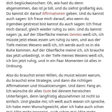
dich beglückwünschen: Oh, wie hast du denn
abgenommen, das ist ja toll, und du siehst großartig aus.
Du kannst dir darauf
Affirmationen
geben. Und du kannst
auch sagen: Ich freue mich darauf, also wenn du
irgendwo gestresst bist kannst du auch sagen: Ich freue
mich darauf, gleich wieder ruhig zu sein. Und du kannst
sagen: Ja, auf der Oberfläche meines
Geistes
weiß ich, ich
müsste jetzt etwas essen um ruhig zu sein, und aus der
Tiefe meines Wesens weiß ich, ich werde auch so in die
Ruhe kommen. Auf der Oberfläche meine ich, ich brauche
das jetzt unbedingt, in der Tiefe meines Wesens weiß ich,
ich bin jetzt ruhig, und in ein Paar Momenten ist alles in
Ordnung.
Also du brauchst einen Willen, du musst wissen warum,
du brauchst eine Strategie, und dann die richtigen
Affirmationen und Visualisierungen. Und dann: Fang an.
Ich wünsche dir alles
Gute
bei deinem heroischen
Unterfangen, denn langfristig abzunehmen ist nicht so
einfach. Und glaube mir, ich weiß auch wovon ich spreche.
Ich habe mein Wunschgewicht, aber ich habe auch schon
mal 10kg mehr gewogen, auch schon mal 15kg mehr