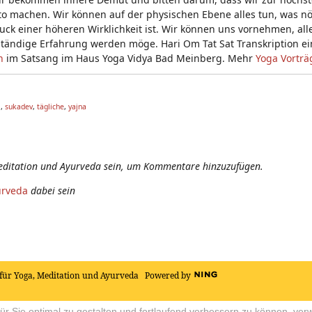
machen. Wir können auf der physischen Ebene alles tun, was nöti
uck einer höheren Wirklichkeit ist. Wir können uns vornehmen, all
ständige Erfahrung werden möge. Hari Om Tat Sat Transkription ei
n
im Satsang im Haus Yoga Vidya Bad Meinberg. Mehr
Yoga Vorträ
l
,
sukadev
,
tägliche
,
yajna
editation und Ayurveda sein, um Kommentare hinzuzufügen.
urveda
dabei sein
für Yoga, Meditation und Ayurveda
Powered by
r Sie optimal zu gestalten und fortlaufend verbessern zu können, ver