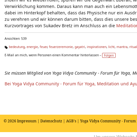
Verwirklichung kommen. Daraus kann man auch ein Lebensmotto 
dabei im Hinterkopf behalten, dass das Physische nur ein Ausdr
zu verehren und wir können darum bitten, dass dies unsere be
Kurzvortrages von Sukadev Bretz im Anschluss an die
Meditatio
Ansichten: 539
bedeutung
,
energie
,
feuer
,
feuerzeremonie
,
gayatri
,
inspirationen
,
licht
,
mantra
,
ritua
Ta
E-Mail an mich, wenn Personen einen Kommentar hinterlassen –
Folgen
g
s:
Sie müssen Mitglied von Yoga Vidya Community - Forum für Yoga, M
Bei Yoga Vidya Community - Forum für Yoga, Meditation und Ay
© 2026
Impressum
|
Datenschutz
|
AGB's
| Yoga Vidya Community - Forum 
Um unsere Webseite fü