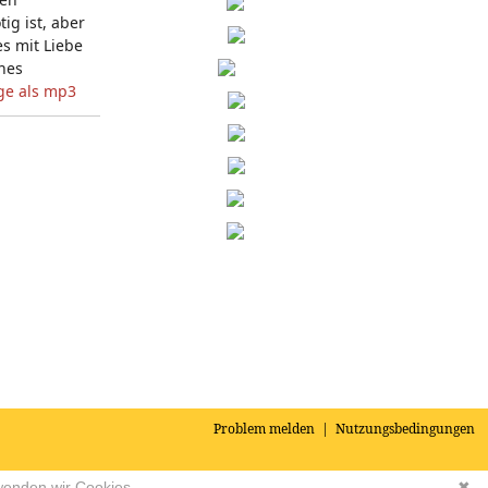
g ist, aber
es mit Liebe
nes
ge als mp3
Problem melden
|
Nutzungsbedingungen
wenden wir Cookies.
✖