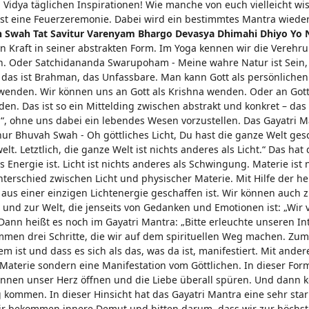
idya täglichen Inspirationen! Wie manche von euch vielleicht wi
st eine Feuerzeremonie. Dabei wird ein bestimmtes Mantra wieder
 Swah Tat Savitur Varenyam Bhargo Devasya Dhimahi Dhiyo Yo 
n Kraft in seiner abstrakten Form. Im Yoga kennen wir die Verehr
an. Oder Satchidananda Swarupoham - Meine wahre Natur ist Sein
 das ist Brahman, das Unfassbare. Man kann Gott als persönlichen
 wenden. Wir können uns an Gott als Krishna wenden. Oder an Gott
en. Das ist so ein Mittelding zwischen abstrakt und konkret – das 
h“, ohne uns dabei ein lebendes Wesen vorzustellen. Das Gayatri 
hur Bhuvah Swah - Oh göttliches Licht, Du hast die ganze Welt ges
lt. Letztlich, die ganze Welt ist nichts anderes als Licht.“ Das ha
 Energie ist. Licht ist nichts anderes als Schwingung. Materie ist 
erschied zwischen Licht und physischer Materie. Mit Hilfe der he
h aus einer einzigen Lichtenergie geschaffen ist. Wir können auch 
und zur Welt, die jenseits von Gedanken und Emotionen ist: „Wir 
Dann heißt es noch im Gayatri Mantra: „Bitte erleuchte unseren Int
en drei Schritte, die wir auf dem spirituellen Weg machen. Zum
m ist und dass es sich als das, was da ist, manifestiert. Mit ande
r Materie sondern eine Manifestation vom Göttlichen. In dieser Fo
önnen unser Herz öffnen und die Liebe überall spüren. Und dann 
 kommen. In dieser Hinsicht hat das Gayatri Mantra eine sehr star
wir bekommen innere Demut und bitten darum, dass wir zur höchs