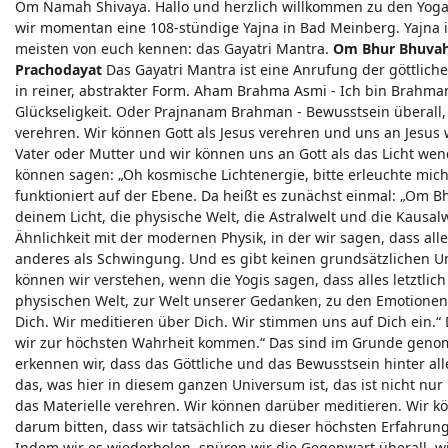
Om Namah Shivaya. Hallo und herzlich willkommen zu den Yoga V
wir momentan eine 108-stündige Yajna in Bad Meinberg. Yajna i
meisten von euch kennen: das Gayatri Mantra.
Om Bhur Bhuvah
Prachodayat
Das Gayatri Mantra ist eine Anrufung der göttliche
in reiner, abstrakter Form. Aham Brahma Asmi - Ich bin Brahm
Glückseligkeit. Oder Prajnanam Brahman - Bewusstsein überall,
verehren. Wir können Gott als Jesus verehren und uns an Jesus
Vater oder Mutter und wir können uns an Gott als das Licht wend
können sagen: „Oh kosmische Lichtenergie, bitte erleuchte mic
funktioniert auf der Ebene. Da heißt es zunächst einmal: „Om B
deinem Licht, die physische Welt, die Astralwelt und die Kausalwe
Ähnlichkeit mit der modernen Physik, in der wir sagen, dass alles
anderes als Schwingung. Und es gibt keinen grundsätzlichen Unt
können wir verstehen, wenn die Yogis sagen, dass alles letztlic
physischen Welt, zur Welt unserer Gedanken, zu den Emotionen 
Dich. Wir meditieren über Dich. Wir stimmen uns auf Dich ein.“ 
wir zur höchsten Wahrheit kommen.“ Das sind im Grunde genomm
erkennen wir, dass das Göttliche und das Bewusstsein hinter alle
das, was hier in diesem ganzen Universum ist, das ist nicht nu
das Materielle verehren. Wir können darüber meditieren. Wir k
darum bitten, dass wir tatsächlich zu dieser höchsten Erfahrung
Indem wir es wiederholen, spüren wir die Gegenwart überall, 