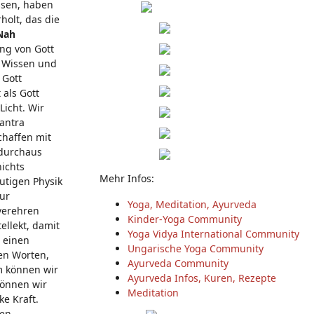
ssen, haben
holt, das die
Nah
ung von Gott
, Wissen und
 Gott
 als Gott
Licht. Wir
Mantra
chaffen mit
t durchaus
nichts
Mehr Infos:
utigen Physik
zur
Yoga, Meditation, Ayurveda
verehren
Kinder-Yoga Community
ellekt, damit
Yoga Vidya International Community
 einen
Ungarische Yoga Community
ren Worten,
Ayurveda Community
rm können wir
Ayurveda Infos, Kuren, Rezepte
können wir
Meditation
ke Kraft.
ten