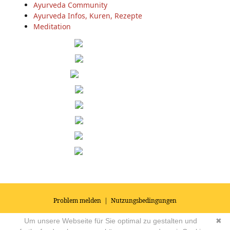
Ayurveda Community
Ayurveda Infos, Kuren, Rezepte
Meditation
Problem melden
|
Nutzungsbedingungen
© 2026
Impressum
|
Datenschutz
|
AGB's
| Yoga Vidya Community -
Um unsere Webseite für Sie optimal zu gestalten und
✖
Forum für Yoga, Meditation und Ayurveda
Powered by