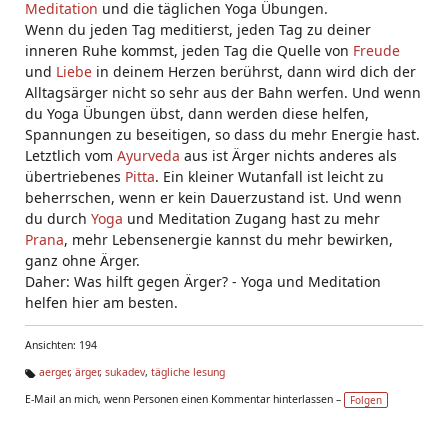
Meditation
und die täglichen Yoga Übungen.
Wenn du jeden Tag meditierst, jeden Tag zu deiner
inneren Ruhe kommst, jeden Tag die Quelle von
Freude
und
Liebe
in deinem Herzen berührst, dann wird dich der
Alltagsärger nicht so sehr aus der Bahn werfen. Und wenn
du Yoga Übungen übst, dann werden diese helfen,
Spannungen zu beseitigen, so dass du mehr Energie hast.
Letztlich vom
Ayurveda
aus ist Ärger nichts anderes als
übertriebenes
Pitta
. Ein kleiner Wutanfall ist leicht zu
beherrschen, wenn er kein Dauerzustand ist. Und wenn
du durch
Yoga
und Meditation Zugang hast zu mehr
Prana
, mehr Lebensenergie kannst du mehr bewirken,
ganz ohne Ärger.
Daher: Was hilft gegen Ärger? - Yoga und Meditation
helfen hier am besten.
Ansichten: 194
aerger
,
ärger
,
sukadev
,
tägliche lesung
Ta
E-Mail an mich, wenn Personen einen Kommentar hinterlassen –
Folgen
g
s: