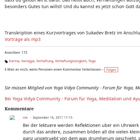
besonders Gutes tun willst! Und du kannst es jetzt schon Gott d
Transkription eines Kurzvortrages von Sukadev Bretz im Anschl
Vorträge als mp3
Ansichten: 173
Karma
,
Vairagya
,
Verhaftung
,
Verhaftungslosigkeit
,
Yoga
Ta
E-Mail an mich, wenn Personen einen Kommentar hinterlassen –
Folgen
g
s:
Sie müssen Mitglied von Yoga Vidya Community - Forum für Yoga, M
Bei Yoga Vidya Community - Forum für Yoga, Meditation und Ay
Kommentare
mk
September 16, 2011 11:15
Bei der lektuere werden Reflektionen uber ein Uhrwerk
durch das andere, zusammen bilden all die vielen klei
ganz ungetruebt von dem was drumherum geschieht, ga