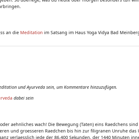
arbringen.
uss an die
Meditation
im Satsang im Haus Yoga Vidya Bad Meinber
editation und Ayurveda sein, um Kommentare hinzuzufügen.
urveda
dabei sein
 oder aehnliches wach! Die Bewegung (Taten) eins Raedchens sind
neren und groesseren Raedchen bis hin zur filigranen Unruhe das
nz verlaesslich jede der 86.400 Sekunden, der 1440 Minuten inn