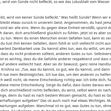
ird von Sünde nicht befleckt, so wie das Lotusblatt vom Wasser n
t, wird von keiner Sünde befleckt.“ Was heißt Sünde? Wenn wir 
, bleibt etwas zurück in unserem Geist. Angenommen, du hast je
 sind wir alle eins. Wenn du gegen diese Einheit verstößt, spürst d
 daran, dich anschließend glücklich zu fühlen. Jetzt ist es aber s
u tun. Wenn du einen Menschen einen Gefallen tust, kann es sein
tust ihm keinen Gefallen, dann fühlt er sich vielleicht nicht au
rwartest Dankbarkeit usw. Du kannst alles tun, was du willst, um a
, dass du nicht probieren solltest, anderen Gutes zu tun. Selbstver
 ist es wichtig, dass du die Gefühle anderer respektierst und dass 
auf andere vielleicht hast. Aber sei dir bewusst, ganz reine Handl
 Krishna so: „Tue, was du kannst, so gut, wie du kannst, und dann
. Ich tue mein Bestmögliches. Ich tue das, um den anderen zu helfe
Ich weiß nicht, ob meine Entscheidung richtig war. Ich bitte dich, 
 diese meine Entscheidung. Sorge du dafür, dass Gutes daraus wi
dich anschließend nichts beflecken, du wirst, selbst wenn es nach
ange, denn du hast es nach bestem Wissen gemacht, du hast es Go
 „Verhaftungen aufgeben“ Das ist auch noch mal etwas Wichtiges. 
rtungen aufgeben. Manchmal ist es gut, was Gutes zu tun, ohne
ugeben. So überlege, was du heute oder morgen besonders tun will