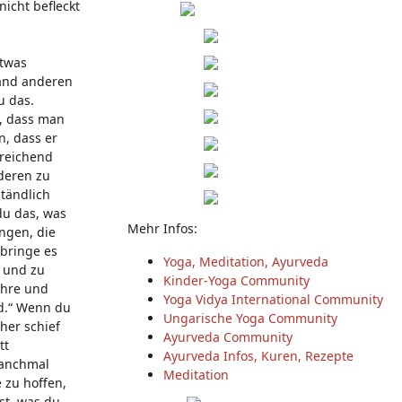
icht befleckt
etwas
mand anderen
u das.
o, dass man
, dass er
sreichend
nderen zu
ständlich
du das, was
Mehr Infos:
ungen, die
 bringe es
Yoga, Meditation, Ayurveda
n und zu
Kinder-Yoga Community
führe und
Yoga Vidya International Community
rd.“ Wenn du
Ungarische Yoga Community
her schief
Ayurveda Community
tt
Ayurveda Infos, Kuren, Rezepte
Manchmal
Meditation
 zu hoffen,
st, was du