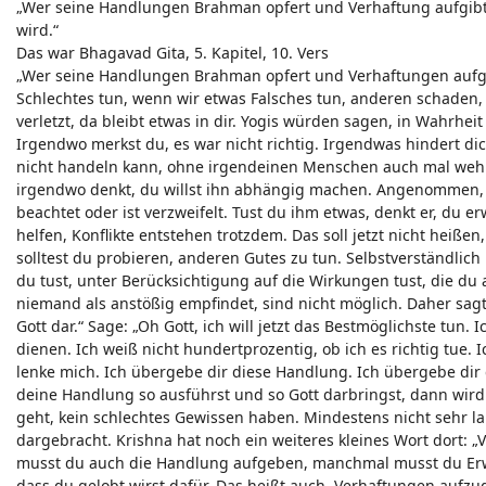
„Wer seine Handlungen Brahman opfert und Verhaftung aufgibt, w
wird.“
Das war Bhagavad Gita, 5. Kapitel, 10. Vers
„Wer seine Handlungen Brahman opfert und Verhaftungen aufgib
Schlechtes tun, wenn wir etwas Falsches tun, anderen schaden
verletzt, da bleibt etwas in dir. Yogis würden sagen, in Wahrheit
Irgendwo merkst du, es war nicht richtig. Irgendwas hindert dich
nicht handeln kann, ohne irgendeinen Menschen auch mal weh z
irgendwo denkt, du willst ihn abhängig machen. Angenommen, du 
beachtet oder ist verzweifelt. Tust du ihm etwas, denkt er, du e
helfen, Konflikte entstehen trotzdem. Das soll jetzt nicht heißen
solltest du probieren, anderen Gutes zu tun. Selbstverständlich
du tust, unter Berücksichtigung auf die Wirkungen tust, die du 
niemand als anstößig empfindet, sind nicht möglich. Daher sagt
Gott dar.“ Sage: „Oh Gott, ich will jetzt das Bestmöglichste tun
dienen. Ich weiß nicht hundertprozentig, ob ich es richtig tue. 
lenke mich. Ich übergebe dir diese Handlung. Ich übergebe dir
deine Handlung so ausführst und so Gott darbringst, dann wird 
geht, kein schlechtes Gewissen haben. Mindestens nicht sehr l
dargebracht. Krishna hat noch ein weiteres kleines Wort dort:
musst du auch die Handlung aufgeben, manchmal musst du Erwa
dass du gelobt wirst dafür. Das heißt auch, Verhaftungen aufz