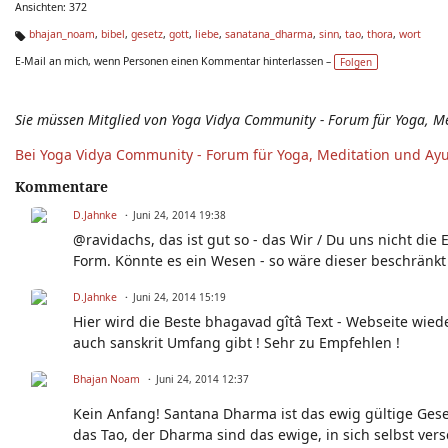
Ansichten: 372
bhajan_noam
,
bibel
,
gesetz
,
gott
,
liebe
,
sanatana_dharma
,
sinn
,
tao
,
thora
,
wort
Ta
E-Mail an mich, wenn Personen einen Kommentar hinterlassen –
Folgen
g
s:
Sie müssen Mitglied von Yoga Vidya Community - Forum für Yoga, M
Bei Yoga Vidya Community - Forum für Yoga, Meditation und Ay
Kommentare
D.Jahnke
Juni 24, 2014 19:38
@ravidachs, das ist gut so - das Wir / Du uns nicht die
Form. Könnte es ein Wesen - so wäre dieser beschränkt
D.Jahnke
Juni 24, 2014 15:19
Hier wird die Beste bhagavad gîtâ Text - Webseite wie
auch sanskrit Umfang gibt ! Sehr zu Empfehlen !
Bhajan Noam
Juni 24, 2014 12:37
Kein Anfang! Santana Dharma ist das ewig gültige Geset
das Tao, der Dharma sind das ewige, in sich selbst ver