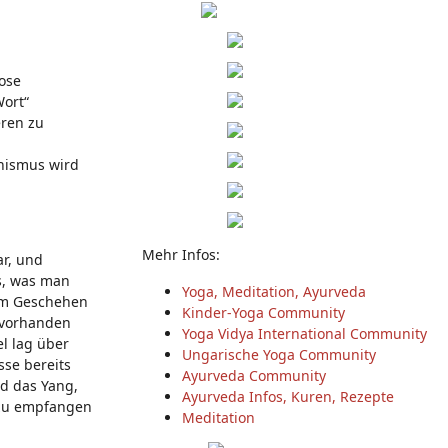
ose
Wort“
eren zu
dhismus wird
Mehr Infos:
ar, und
s, was man
Yoga, Meditation, Ayurveda
 im Geschehen
Kinder-Yoga Community
l vorhanden
Yoga Vidya International Community
el lag über
Ungarische Yoga Community
sse bereits
Ayurveda Community
d das Yang,
Ayurveda Infos, Kuren, Rezepte
t zu empfangen
Meditation