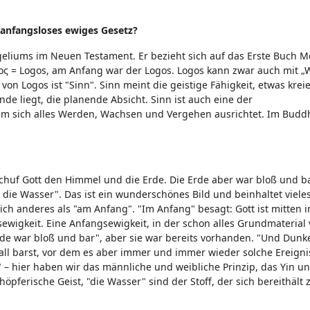
anfangsloses ewiges Gesetz?
geliums im Neuen Testament. Er bezieht sich auf das Erste Buch M
όγος = Logos, am Anfang war der Logos. Logos kann zwar auch mit „
von Logos ist "Sinn". Sinn meint die geistige Fähigkeit, etwas krei
e liegt, die planende Absicht. Sinn ist auch eine der
dem sich alles Werden, Wachsen und Vergehen ausrichtet. Im Bud
schuf Gott den Himmel und die Erde. Die Erde aber war bloß und b
ie Wasser". Das ist ein wunderschönes Bild und beinhaltet viele
ich anderes als "am Anfang". "Im Anfang" besagt: Gott ist mitten
ngsewigkeit. Eine Anfangsewigkeit, in der schon alles Grundmateria
Erde war bloß und bar", aber sie war bereits vorhanden. "Und Dunk
all barst, vor dem es aber immer und immer wieder solche Ereigni
– hier haben wir das männliche und weibliche Prinzip, das Yin un
höpferische Geist, "die Wasser" sind der Stoff, der sich bereithäl