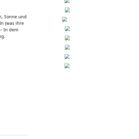
en, Sonne und
n (was ihre
 – In dem
ng.