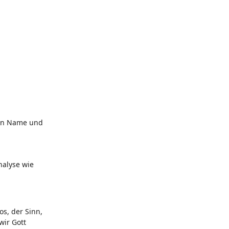
 von Name und
nalyse wie
os, der Sinn,
wir Gott