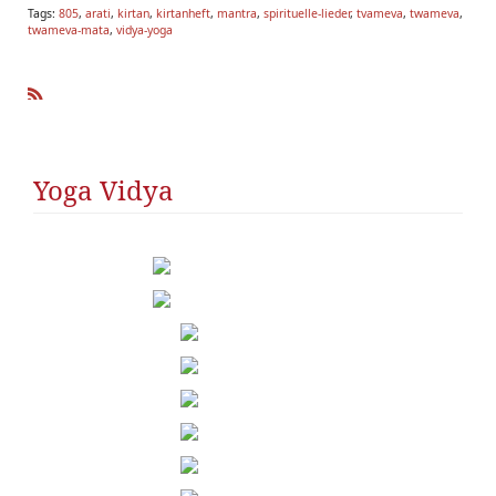
Tags:
805
,
arati
,
kirtan
,
kirtanheft
,
mantra
,
spirituelle-lieder
,
tvameva
,
twameva
,
twameva-mata
,
vidya-yoga
R
SS
Yoga Vidya