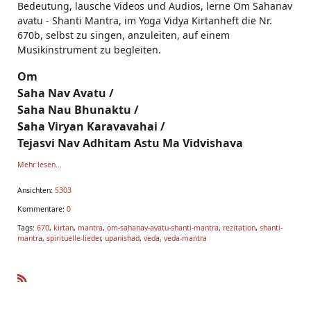
Bedeutung, lausche Videos und Audios, lerne Om Sahanav
avatu - Shanti Mantra, im Yoga Vidya Kirtanheft die Nr.
670b, selbst zu singen, anzuleiten, auf einem
Musikinstrument zu begleiten.
Om
Saha Nav Avatu /
Saha Nau Bhunaktu /
Saha Viryan Karavavahai /
Tejasvi Nav Adhitam Astu Ma Vidvishava
Mehr lesen...
Ansichten:
5303
Kommentare:
0
Tags:
670
,
kirtan
,
mantra
,
om-sahanav-avatu-shanti-mantra
,
rezitation
,
shanti-
mantra
,
spirituelle-lieder
,
upanishad
,
veda
,
veda-mantra
R
SS