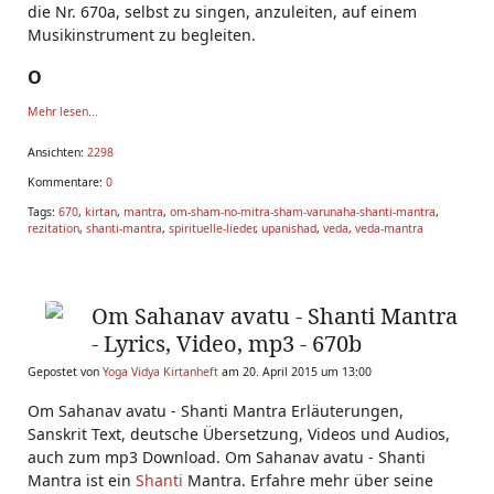
die Nr. 670a, selbst zu singen, anzuleiten, auf einem
Musikinstrument zu begleiten.
O
Mehr lesen...
Ansichten:
2298
Kommentare:
0
Tags:
670
,
kirtan
,
mantra
,
om-sham-no-mitra-sham-varunaha-shanti-mantra
,
rezitation
,
shanti-mantra
,
spirituelle-lieder
,
upanishad
,
veda
,
veda-mantra
Om Sahanav avatu - Shanti Mantra
- Lyrics, Video, mp3 - 670b
Gepostet von
Yoga Vidya Kirtanheft
am 20. April 2015 um 13:00
Om Sahanav avatu - Shanti Mantra Erläuterungen,
Sanskrit Text, deutsche Übersetzung, Videos und Audios,
auch zum mp3 Download. Om Sahanav avatu - Shanti
Mantra ist ein
Shanti
Mantra. Erfahre mehr über seine