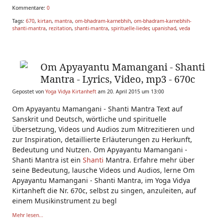
Kommentare:
0
Tags:
670
,
kirtan
,
mantra
,
om-bhadram-karnebhih
,
om-bhadram-karnebhih-
shanti-mantra
,
rezitation
,
shanti-mantra
,
spirituelle-lieder
,
upanishad
,
veda
Om Apyayantu Mamangani - Shanti
Mantra - Lyrics, Video, mp3 - 670c
Gepostet von
Yoga Vidya Kirtanheft
am 20. April 2015 um 13:00
Om Apyayantu Mamangani - Shanti Mantra Text auf
Sanskrit und Deutsch, wörtliche und spirituelle
Übersetzung, Videos und Audios zum Mitrezitieren und
zur Inspiration, detaillierte Erläuterungen zu Herkunft,
Bedeutung und Nutzen. Om Apyayantu Mamangani -
Shanti Mantra ist ein
Shanti
Mantra. Erfahre mehr über
seine Bedeutung, lausche Videos und Audios, lerne Om
Apyayantu Mamangani - Shanti Mantra, im Yoga Vidya
Kirtanheft die Nr. 670c, selbst zu singen, anzuleiten, auf
einem Musikinstrument zu begl
Mehr lesen...