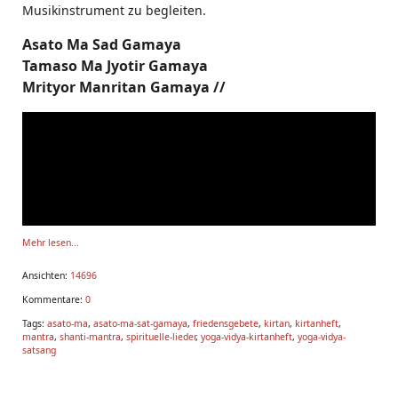
Musikinstrument zu begleiten.
Videos zum Hö
Asato Ma Sad Gamaya
Tamaso Ma Jyotir Gamaya
Mrityor Manritan Gamaya //
Mehr lesen...
Ansichten:
14696
Kommentare:
0
Tags:
asato-ma
,
asato-ma-sat-gamaya
,
friedensgebete
,
kirtan
,
kirtanheft
,
mantra
,
shanti-mantra
,
spirituelle-lieder
,
yoga-vidya-kirtanheft
,
yoga-vidya-
satsang