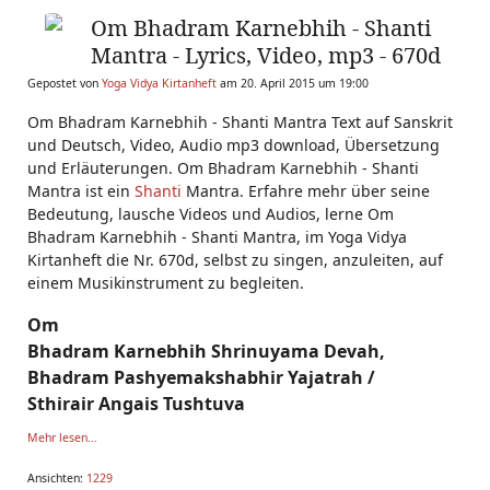
Om Bhadram Karnebhih - Shanti
Mantra - Lyrics, Video, mp3 - 670d
Gepostet von
Yoga Vidya Kirtanheft
am 20. April 2015 um 19:00
Om Bhadram Karnebhih - Shanti Mantra Text auf Sanskrit
und Deutsch, Video, Audio mp3 download, Übersetzung
und Erläuterungen. Om Bhadram Karnebhih - Shanti
Mantra ist ein
Shanti
Mantra. Erfahre mehr über seine
Bedeutung, lausche Videos und Audios, lerne Om
Bhadram Karnebhih - Shanti Mantra, im Yoga Vidya
Kirtanheft die Nr. 670d, selbst zu singen, anzuleiten, auf
Videos zum Hören und Mitsingen
einem Musikinstrument zu begleiten.
Om
Bhadram Karnebhih Shrinuyama Devah,
Bhadram Pashyemakshabhir Yajatrah /
Sthirair Angais Tushtuva
Mehr lesen...
Ansichten:
1229