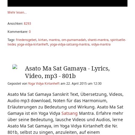
Mehr lesen...
Ansichten:
8293
Kommentare:
0
Tags:
friedensgebet
,
kirtan
,
mantra
,
om-purnamadah
,
shanti-mantra
,
spirituelle-
lieder
,
yoga-vidya-kirtanheft
,
yoga-vidya-satsang-mantra
,
vidya-mantra
Asato Ma Sat Gamaya - Lyrics,
Video, mp3 - 801b
Gepostet von
Yoga Vidya Kirtanheft
am 22. April 2015 um 12:30
Asato Ma Sat Gamaya Sanskrit Text, Übersetzung, Videos,
Audio mp3 download, Noten für das Harmonium,
Erläuterungen zu Bedeutung und Wirkung. Asato Ma Sat
Gamaya ist ein Yoga Vidya
Satsang
Mantra. Erfahre mehr
über seine Bedeutung, lausche Videos und Audios, lerne
Asato Ma Sat Gamaya, im Yoga Vidya Kirtanheft die Nr.
801b, selbst zu singen, anzuleiten, auf einem