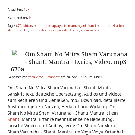
Ansichten:
1071
Kommentare:
0
Tags:
670
,
kirtan
,
mantra
,
om-apyayantu-mamangani-shanti-mantra
,
rezitation
,
shanti-mantra
,
spirituelle-lieder
,
upanishad
,
veda
,
veda-mantra
Om Sham No Mitra Sham Varunaha
- Shanti Mantra - Lyrics, Video, mp3
- 670a
Gepostet von
Yoga Vidya Kirtanheft
am 20. April 2015 um 13:00
Om Sham No Mitra Sham Varunaha - Shanti Mantra
Sanskrit Text, deutsche Übersetzung, Audios und Videos
zum Rezitieren und Genießen, mp3 Download, detaillierte
Ausführungen zu Nutzen, Herkunft und Wirkung. Om
Sham No Mitra Sham Varunaha - Shanti Mantra ist ein
Shanti
Mantra. Erfahre mehr über seine Bedeutung,
lausche Videos und Audios, lerne Om Sham No Mitra
Sham Varunaha - Shanti Mantra, im Yoga Vidya Kirtanheft