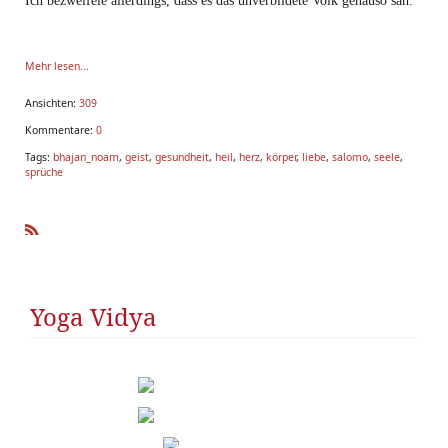
Ich bezweifele allerdings, dass es das unverbildete Volk genauso sah.
Mehr lesen...
Ansichten:
309
Kommentare:
0
Die Sprüche Kön
Tags:
bhajan_noam
,
geist
,
gesundheit
,
heil
,
herz
,
körper
,
liebe
,
salomo
,
seele
,
sprüche
R
SS
Yoga Vidya