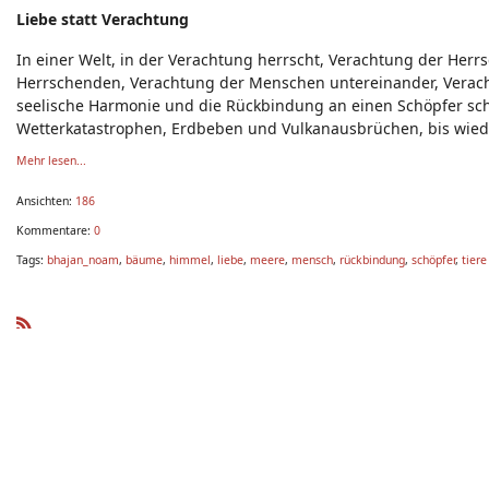
Liebe statt Verachtung
In einer Welt, in der Verachtung herrscht, Verachtung der He
Herrschenden, Verachtung der Menschen untereinander, Verac
seelische Harmonie und die Rückbindung an einen Schöpfer sch
Wetterkatastrophen, Erdbeben und Vulkanausbrüchen, bis wied
Mehr lesen...
Ansichten:
186
Kommentare:
0
Tags:
bhajan_noam
,
bäume
,
himmel
,
liebe
,
meere
,
mensch
,
rückbindung
,
schöpfer
,
tiere
R
SS