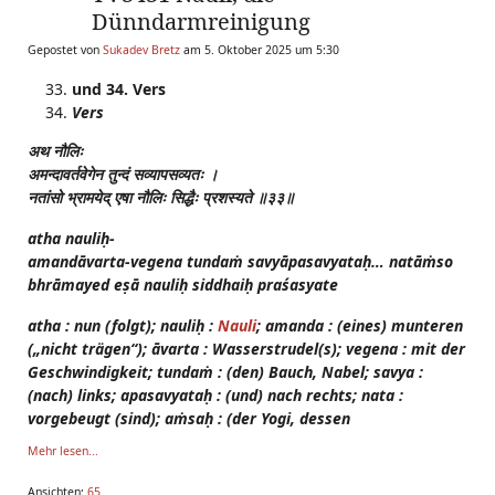
Dünndarmreinigung
Gepostet von
Sukadev Bretz
am 5. Oktober 2025 um 5:30
und 34. Vers
Vers
अथ
नौलिः
अमन्दावर्तवेगेन
तुन्दं
सव्यापसव्यतः
।
नतांसो
भ्रामयेद्
एषा
नौलिः
सिद्धैः
प्रशस्यते
॥३३॥
atha nauliḥ-
amandāvarta-vegena tundaṁ savyāpasavyataḥ… natāṁso
bhrāmayed eṣā nauliḥ siddhaiḥ praśasyate
atha : nun (folgt); nauliḥ :
Nauli
; amanda : (eines) munteren
(„nicht trägen“); āvarta : Wasserstrudel(s); vegena : mit der
Geschwindigkeit; tundaṁ : (den) Bauch, Nabel; savya :
(nach) links; apasavyataḥ :
(und) nach rechts; nata :
vorgebeugt (sind); aṁsaḥ : (der Yogi, dessen
Mehr lesen...
Ansichten:
65