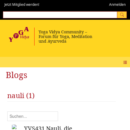
Jetzt Mitglied werden!
Anmelden
Blogs
nauli (1)
YVS431 Nauli, die