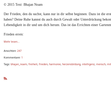
© 2015 Text: Bhajan Noam
Der Frieden, den du suchst, kann nur in dir selbst beginnen. Dazu ist die ers
haben? Deine Ruhe kannst du auch durch Gewalt oder Unterdrückung bekomme
Lebendigkeit in dir und um dich herum. Das ist das Errichten einer Garte
Frieden erreic
Mehr lesen...
Ansichten:
247
Kommentare:
1
Tags:
bhajan_noam
,
freiheit
,
frieden
,
harmonie
,
herzensbildung
,
intelligenz
,
mensch
,
mit
R
SS