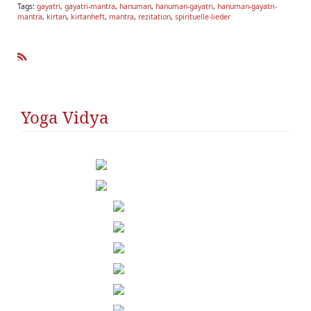
Tags:
gayatri
,
gayatri-mantra
,
hanuman
,
hanuman-gayatri
,
hanuman-gayatri-
mantra
,
kirtan
,
kirtanheft
,
mantra
,
rezitation
,
spirituelle-lieder
R
SS
Yoga Vidya