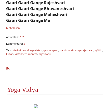
Gauri Gauri Gange Rajeshvari
Gauri Gauri Gange Bhuvaneshvari
Gauri Gauri Gange Maheshvari
Gauri Gauri Gange Ma
Mehr lesen...
Ansichten:
732
Kommentare:
2
Tags:
devi-kirtan
,
durga-kirtan
,
gange
,
gauri
,
gauri-gauri-gange-rajeshvari
,
göttin
,
kirtan
,
kirtanheft
,
mantra
,
rājeshwari
R
SS
Yoga Vidya