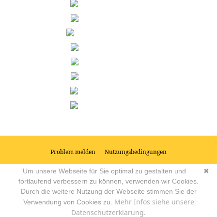
Problem melden
|
Nutzungsbedingungen
© 2026
Impressum
|
Datenschutz
|
AGB's
| Yoga Vidya Community -
Um unsere Webseite für Sie optimal zu gestalten und
✖
Forum für Yoga, Meditation und Ayurveda
Powered by
fortlaufend verbessern zu können, verwenden wir Cookies.
Durch die weitere Nutzung der Webseite stimmen Sie der
Mehr Infos siehe unsere
Verwendung von Cookies zu.
Datenschutzerklärung.