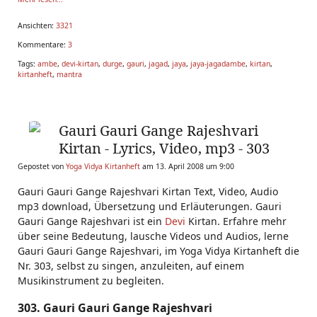
Ansichten:
3321
Kommentare:
3
Tags:
ambe
,
devi-kirtan
,
durge
,
gauri
,
jagad
,
jaya
,
jaya-jagadambe
,
kirtan
,
kirtanheft
,
mantra
Gauri Gauri Gange Rajeshvari
Kirtan - Lyrics, Video, mp3 - 303
Gepostet von
Yoga Vidya Kirtanheft
am 13. April 2008 um 9:00
Gauri Gauri Gange Rajeshvari Kirtan Text, Video, Audio
mp3 download, Übersetzung und Erläuterungen. Gauri
Gauri Gange Rajeshvari ist ein
Devi
Kirtan. Erfahre mehr
über seine Bedeutung, lausche Videos und Audios, lerne
Gauri Gauri Gange Rajeshvari, im Yoga Vidya Kirtanheft die
Nr. 303, selbst zu singen, anzuleiten, auf einem
Musikinstrument zu begleiten.
303. Gauri Gauri Gange Rajeshvari