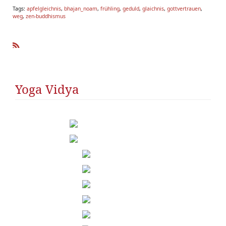
Tags:
apfelgleichnis
,
bhajan_noam
,
frühling
,
geduld
,
glaichnis
,
gottvertrauen
,
weg
,
zen-buddhismus
R
SS
Yoga Vidya