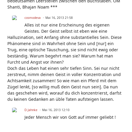
bedeutsamen Leerstellen zwischen den Buchstaben. OM
Shanti, Bhajan Noam ***
cosmodeva
Mai 16, 2013 21:58
Alles ist nur eine Erscheinung des eigenen
Geistes. Der Geist selbst ist eben wie eine
Halluzination, seit Anfang ohne substantielles Sein. Diese
Phänomene sind in Wahrheit ohne Sein und [nur] ein
Trug, eine optische Täuschung, sie sind nicht ewig oder
beständig. Warum begehrt man sie? Warum hat man
Furcht und Angst vor ihnen?
Doch das Leben hat einen sehr tiefen Sinn. Sei nur nicht
zerstreut, nimm deinen Geist in voller Konzentration und
Achtsamkeit zusammen! So wie man ein Pferd mit dem
Zügel lenkt, [so willig muß dein Geist nun sein]. Da nun
das geschehen wird, worauf du dich konzentrierst, darfst
du keinen Gedanken an üble Taten aufsteigen lassen.
D.Jahnke
Mai 16, 2013 12:10
Jeder Mensch wir von Gott auf immer geliebt !