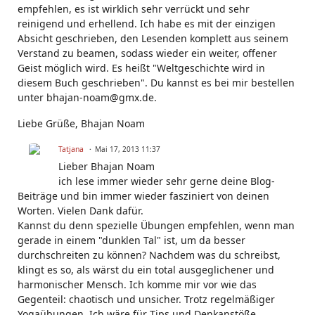
empfehlen, es ist wirklich sehr verrückt und sehr
reinigend und erhellend. Ich habe es mit der einzigen
Absicht geschrieben, den Lesenden komplett aus seinem
Verstand zu beamen, sodass wieder ein weiter, offener
Geist möglich wird. Es heißt "Weltgeschichte wird in
diesem Buch geschrieben". Du kannst es bei mir bestellen
unter bhajan-noam@gmx.de.
Liebe Grüße, Bhajan Noam
Tatjana
Mai 17, 2013 11:37
Lieber Bhajan Noam
ich lese immer wieder sehr gerne deine Blog-
Beiträge und bin immer wieder fasziniert von deinen
Worten. Vielen Dank dafür.
Kannst du denn spezielle Übungen empfehlen, wenn man
gerade in einem "dunklen Tal" ist, um da besser
durchschreiten zu können? Nachdem was du schreibst,
klingt es so, als wärst du ein total ausgeglichener und
harmonischer Mensch. Ich komme mir vor wie das
Gegenteil: chaotisch und unsicher. Trotz regelmäßiger
Yogaübungen. Ich wäre für Tips und Denkanstöße