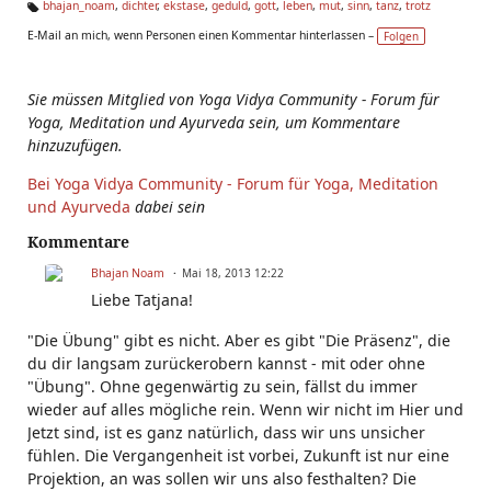
bhajan_noam
,
dichter
,
ekstase
,
geduld
,
gott
,
leben
,
mut
,
sinn
,
tanz
,
trotz
Ta
E-Mail an mich, wenn Personen einen Kommentar hinterlassen –
Folgen
g
s:
Sie müssen Mitglied von Yoga Vidya Community - Forum für
Yoga, Meditation und Ayurveda sein, um Kommentare
hinzuzufügen.
Bei Yoga Vidya Community - Forum für Yoga, Meditation
und Ayurveda
dabei sein
Kommentare
Bhajan Noam
Mai 18, 2013 12:22
Liebe Tatjana!
"Die Übung" gibt es nicht. Aber es gibt "Die Präsenz", die
du dir langsam zurückerobern kannst - mit oder ohne
"Übung". Ohne gegenwärtig zu sein, fällst du immer
wieder auf alles mögliche rein. Wenn wir nicht im Hier und
Jetzt sind, ist es ganz natürlich, dass wir uns unsicher
fühlen. Die Vergangenheit ist vorbei, Zukunft ist nur eine
Projektion, an was sollen wir uns also festhalten? Die