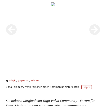
allgäu
,
yogaraum
,
ashram
Ta
E-Mail an mich, wenn Personen einen Kommentar hinterlassen –
Folgen
g
s:
Sie müssen Mitglied von Yoga Vidya Community - Forum für
Yoga, Meditation und Ayurveda sein, um Kommentare