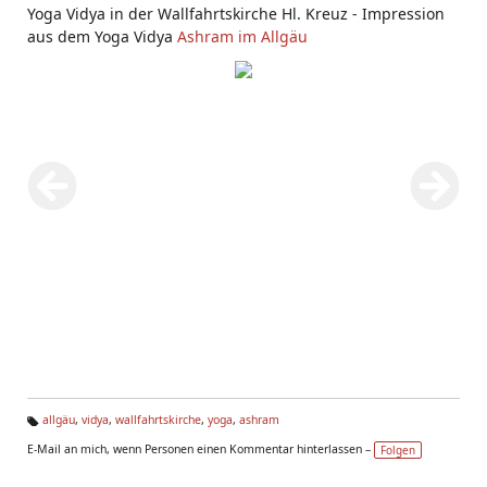
Yoga Vidya in der Wallfahrtskirche Hl. Kreuz - Impression
aus dem Yoga Vidya
Ashram im Allgäu
allgäu
,
vidya
,
wallfahrtskirche
,
yoga
,
ashram
Ta
E-Mail an mich, wenn Personen einen Kommentar hinterlassen –
Folgen
g
s: