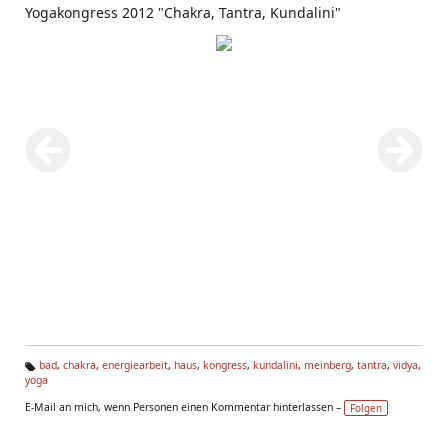
Yogakongress 2012 "Chakra, Tantra, Kundalini"
bad
,
chakra
,
energiearbeit
,
haus
,
kongress
,
kundalini
,
meinberg
,
tantra
,
vidya
,
yoga
Ta
g
E-Mail an mich, wenn Personen einen Kommentar hinterlassen –
Folgen
s: