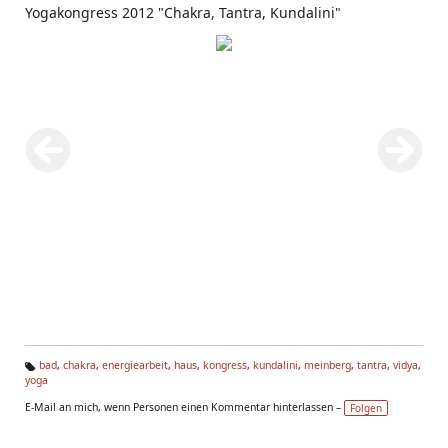
Yogakongress 2012 "Chakra, Tantra, Kundalini"
bad
,
chakra
,
energiearbeit
,
haus
,
kongress
,
kundalini
,
meinberg
,
tantra
,
vidya
,
yoga
Ta
g
E-Mail an mich, wenn Personen einen Kommentar hinterlassen –
Folgen
s: