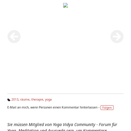
2013
,
räume
,
therapie
,
yoga
Ta
E-Mail an mich, wenn Personen einen Kommentar hinterlassen –
Folgen
g
s:
Sie müssen Mitglied von Yoga Vidya Community - Forum für
Yoga, Meditation und Ayurveda sein, um Kommentare