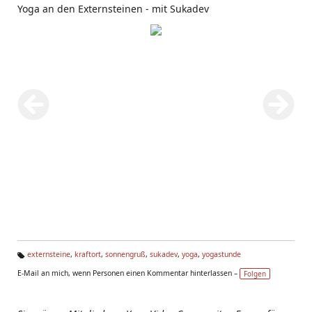
Yoga an den Externsteinen - mit Sukadev
externsteine
,
kraftort
,
sonnengruß
,
sukadev
,
yoga
,
yogastunde
Ta
E-Mail an mich, wenn Personen einen Kommentar hinterlassen –
Folgen
g
s: