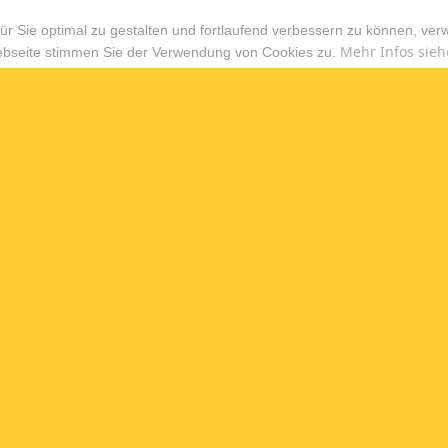
r Sie optimal zu gestalten und fortlaufend verbessern zu können, ver
Mehr Infos sieh
ebseite stimmen Sie der Verwendung von Cookies zu.