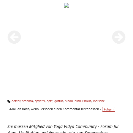
götter
,
brahma
,
gayatri
,
gott
,
göttin
,
hindu
,
hinduismus
,
indische
Ta
E-Mail an mich, wenn Personen einen Kommentar hinterlassen –
Folgen
g
s:
Sie müssen Mitglied von Yoga Vidya Community - Forum für
Yoga, Meditation und Ayurveda sein, um Kommentare