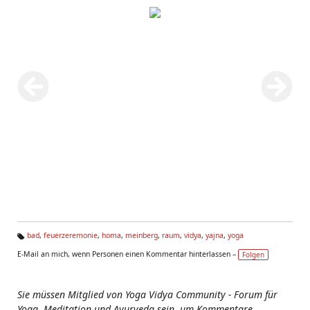
bad
,
feuerzeremonie
,
homa
,
meinberg
,
raum
,
vidya
,
yajna
,
yoga
Ta
E-Mail an mich, wenn Personen einen Kommentar hinterlassen –
Folgen
g
s:
Sie müssen Mitglied von Yoga Vidya Community - Forum für
Yoga, Meditation und Ayurveda sein, um Kommentare