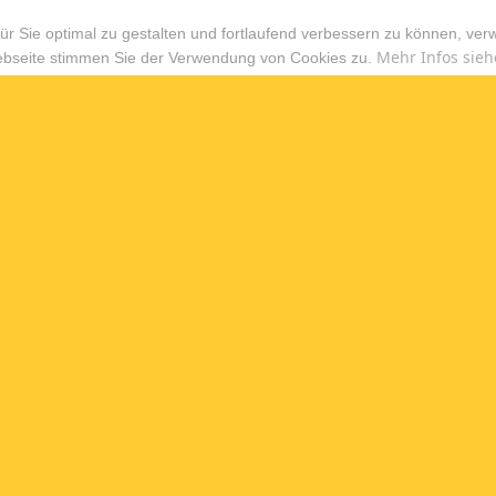
r Sie optimal zu gestalten und fortlaufend verbessern zu können, ver
Mehr Infos sieh
ebseite stimmen Sie der Verwendung von Cookies zu.