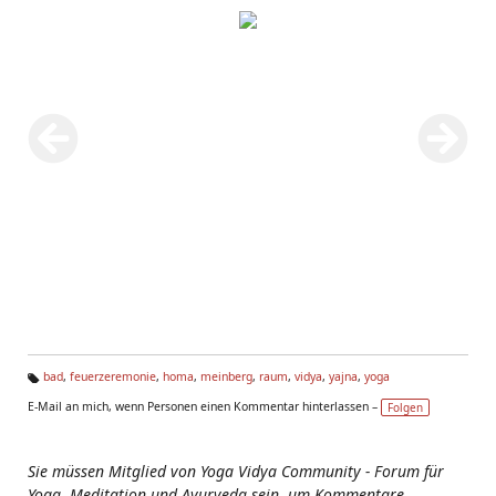
bad
,
feuerzeremonie
,
homa
,
meinberg
,
raum
,
vidya
,
yajna
,
yoga
Ta
E-Mail an mich, wenn Personen einen Kommentar hinterlassen –
Folgen
g
s:
Sie müssen Mitglied von Yoga Vidya Community - Forum für
Yoga, Meditation und Ayurveda sein, um Kommentare