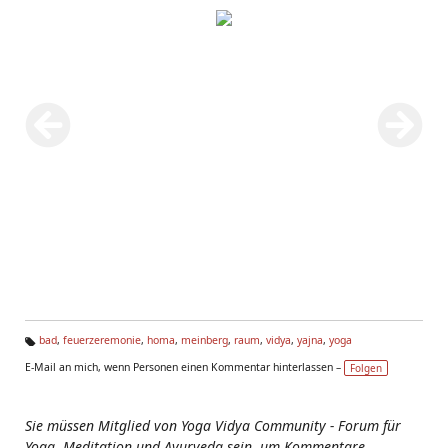
bad
,
feuerzeremonie
,
homa
,
meinberg
,
raum
,
vidya
,
yajna
,
yoga
Ta
E-Mail an mich, wenn Personen einen Kommentar hinterlassen –
Folgen
g
s:
Sie müssen Mitglied von Yoga Vidya Community - Forum für
Yoga, Meditation und Ayurveda sein, um Kommentare