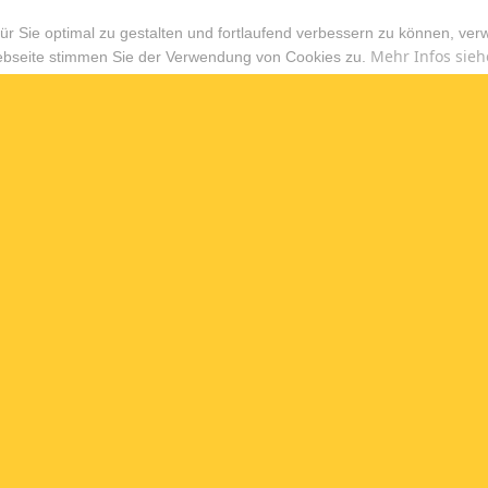
r Sie optimal zu gestalten und fortlaufend verbessern zu können, ver
Mehr Infos sieh
ebseite stimmen Sie der Verwendung von Cookies zu.