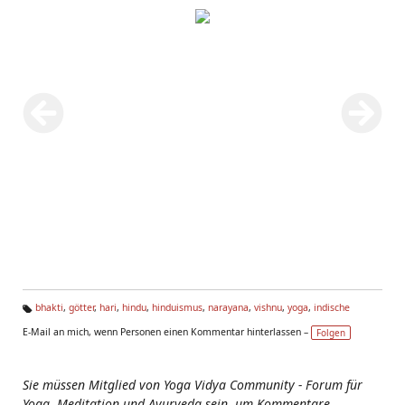
bhakti
,
götter
,
hari
,
hindu
,
hinduismus
,
narayana
,
vishnu
,
yoga
,
indische
Ta
E-Mail an mich, wenn Personen einen Kommentar hinterlassen –
Folgen
g
s:
Sie müssen Mitglied von Yoga Vidya Community - Forum für
Yoga, Meditation und Ayurveda sein, um Kommentare