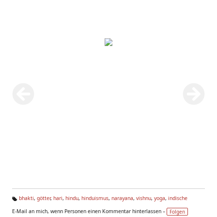
bhakti
,
götter
,
hari
,
hindu
,
hinduismus
,
narayana
,
vishnu
,
yoga
,
indische
Ta
E-Mail an mich, wenn Personen einen Kommentar hinterlassen –
Folgen
g