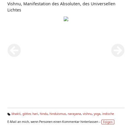
Vishnu, Manifestation des Absoluten, des Universellen
Lichtes
bhakti
,
götter
,
hari
,
hindu
,
hinduismus
,
narayana
,
vishnu
,
yoga
,
indische
Ta
E-Mail an mich, wenn Personen einen Kommentar hinterlassen –
Folgen
g
s: