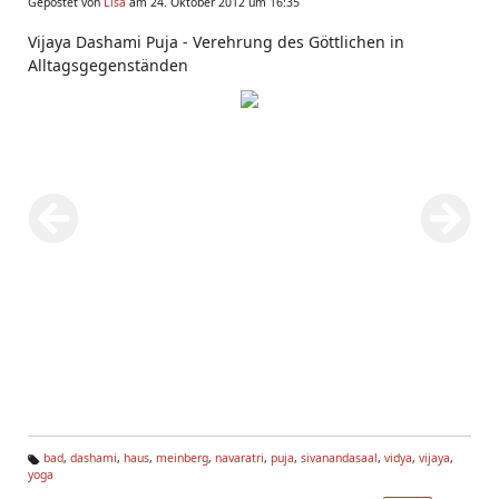
Gepostet von
Lisa
am 24. Oktober 2012 um 16:35
Vijaya Dashami Puja - Verehrung des Göttlichen in
Alltagsgegenständen
bad
,
dashami
,
haus
,
meinberg
,
navaratri
,
puja
,
sivanandasaal
,
vidya
,
vijaya
,
yoga
Ta
g