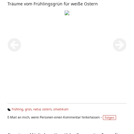
Träume vom Frühlingsgrün für weiße Ostern
frühling
,
grün
,
natur
,
ostern
,
silvatikum
Ta
E-Mail an mich, wenn Personen einen Kommentar hinterlassen –
Folgen
g
s: