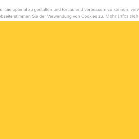
r Sie optimal zu gestalten und fortlaufend verbessern zu können, ver
Mehr Infos sieh
ebseite stimmen Sie der Verwendung von Cookies zu.