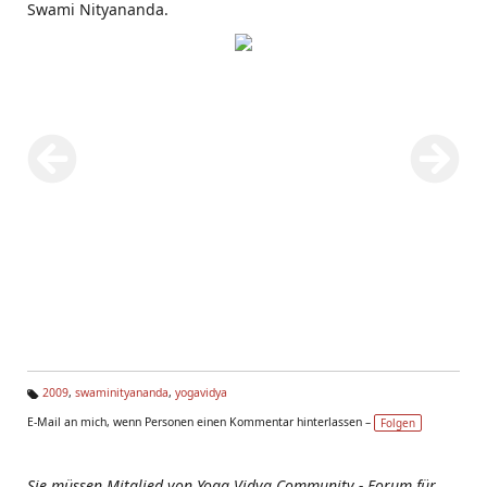
Swami Nityananda.
2009
,
swaminityananda
,
yogavidya
Ta
E-Mail an mich, wenn Personen einen Kommentar hinterlassen –
Folgen
g
s:
Sie müssen Mitglied von Yoga Vidya Community - Forum für