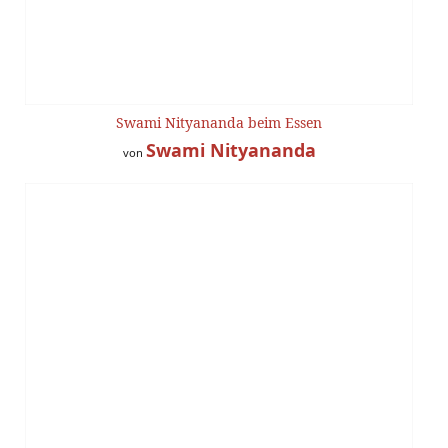
Swami Nityananda beim Essen
Swami Nityananda
von