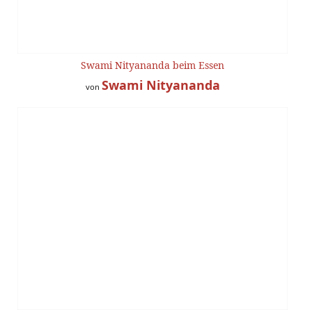
Swami Nityananda beim Essen
Swami Nityananda
von