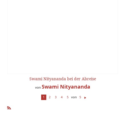
Swami Nityananda bei der Abreise
Swami Nityananda
von
von
1
2
3
4
5
5
W
ei
te
R
r
SS