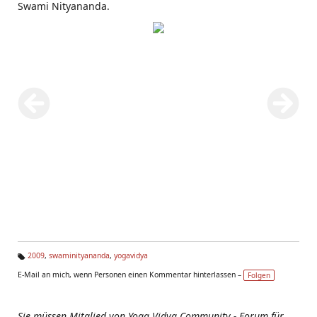
Swami Nityananda.
2009
,
swaminityananda
,
yogavidya
Ta
E-Mail an mich, wenn Personen einen Kommentar hinterlassen –
Folgen
g
s:
Sie müssen Mitglied von Yoga Vidya Community - Forum für