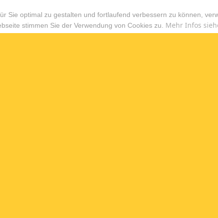
r Sie optimal zu gestalten und fortlaufend verbessern zu können, ver
Mehr Infos sieh
ebseite stimmen Sie der Verwendung von Cookies zu.