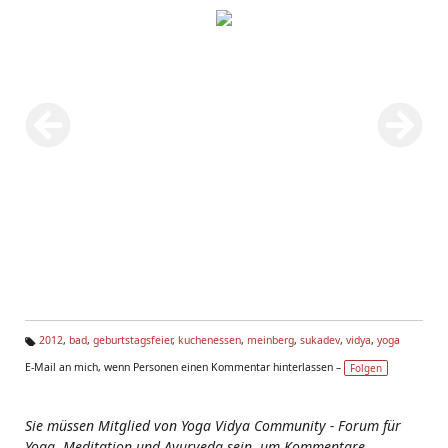
2012
,
bad
,
geburtstagsfeier
,
kuchenessen
,
meinberg
,
sukadev
,
vidya
,
yoga
Ta
E-Mail an mich, wenn Personen einen Kommentar hinterlassen –
Folgen
g
s:
Sie müssen Mitglied von Yoga Vidya Community - Forum für
Yoga, Meditation und Ayurveda sein, um Kommentare