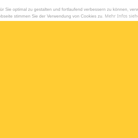
r Sie optimal zu gestalten und fortlaufend verbessern zu können, ver
Mehr Infos sieh
ebseite stimmen Sie der Verwendung von Cookies zu.