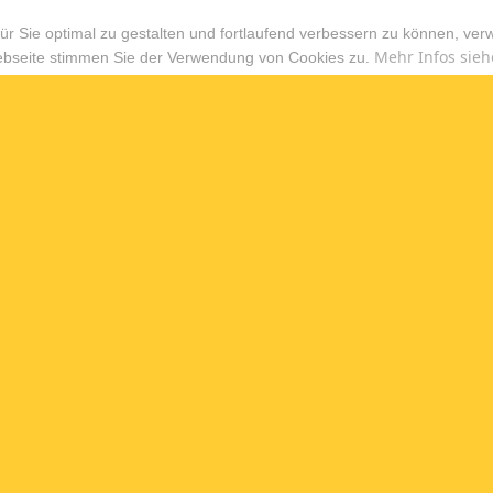
r Sie optimal zu gestalten und fortlaufend verbessern zu können, ver
Mehr Infos sieh
ebseite stimmen Sie der Verwendung von Cookies zu.