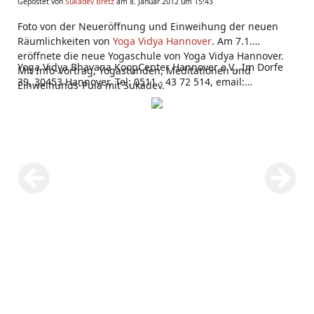
Gepostet von
Sukadev Bretz
am 8. Januar 2012 um 15:43
Foto von der Neueröffnung und Einweihung der neuen
Räumlichkeiten von
Yoga Vidya Hannover
. Am 7.1.
eröffnete die neue Yogaschule von Yoga Vidya Hannover.
Yoga Vidya Bhavana KoopCenter Hannover e.V., Im Dorfe
Mit Info-Vortrag, Yogastunden, Meditationen und
39, 30453 Hannover, Tel: 0511 - 43 72 514, email:
Einweihungs-Puja mit Sukadev.
hannover(at)yoga-vidya.de