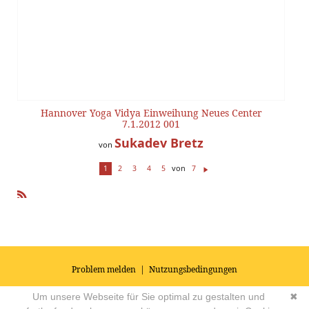
Hannover Yoga Vidya Einweihung Neues Center
7.1.2012 001
Sukadev Bretz
von
von
1
2
3
4
5
7
W
ei
te
R
r
SS
Problem melden
|
Nutzungsbedingungen
© 2026
Impressum
|
Datenschutz
|
AGB's
| Yoga Vidya Community -
Um unsere Webseite für Sie optimal zu gestalten und
✖
Forum für Yoga, Meditation und Ayurveda
Powered by