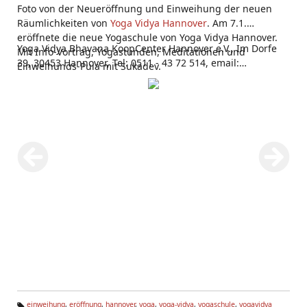
Foto von der Neueröffnung und Einweihung der neuen
Räumlichkeiten von
Yoga Vidya Hannover
. Am 7.1.
eröffnete die neue Yogaschule von Yoga Vidya Hannover.
Yoga Vidya Bhavana KoopCenter Hannover e.V., Im Dorfe
Mit Info-Vortrag, Yogastunden, Meditationen und
39, 30453 Hannover, Tel: 0511 - 43 72 514, email:
Einweihungs-Puja mit Sukadev.
hannover(at)yoga-vidya.de
einweihung
,
eröffnung
,
hannover
,
yoga
,
yoga-vidya
,
yogaschule
,
yogavidya