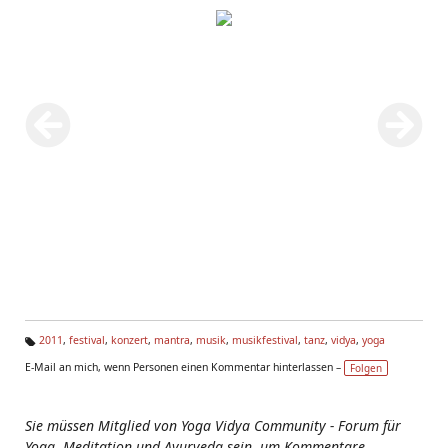
2011
,
festival
,
konzert
,
mantra
,
musik
,
musikfestival
,
tanz
,
vidya
,
yoga
Ta
E-Mail an mich, wenn Personen einen Kommentar hinterlassen –
Folgen
g
s:
Sie müssen Mitglied von Yoga Vidya Community - Forum für
Yoga, Meditation und Ayurveda sein, um Kommentare