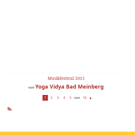
Musikfestival 2015
Yoga Vidya Bad Meinberg
von
von
1
2
3
4
5
10
W
ei
te
R
r
SS