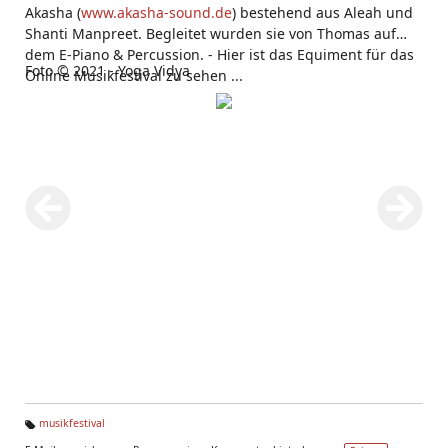
Akasha (
www.akasha-sound.de
) bestehend aus Aleah und
Shanti Manpreet. Begleitet wurden sie von Thomas auf
dem E-Piano & Percussion. - Hier ist das Equiment für das
Foto © 2021 - Yoga Vidya
Online Musikfestival zu sehen ...
musikfestival
Ta